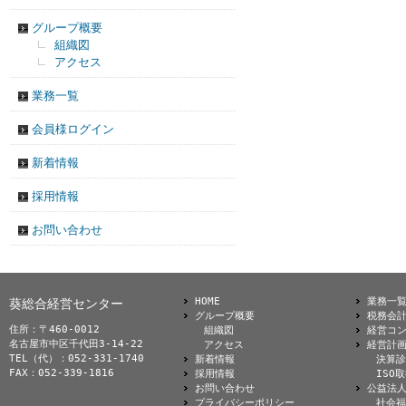
グループ概要
組織図
アクセス
業務一覧
会員様ログイン
新着情報
採用情報
お問い合わせ
HOME
業務一
葵総合経営センター
グループ概要
税務会
住所：〒460-0012
組織図
経営コ
名古屋市中区千代田3-14-22
アクセス
経営計
TEL（代）：052-331-1740
新着情報
決算診
FAX：052-339-1816
採用情報
ISO
お問い合わせ
公益法
プライバシーポリシー
社会福