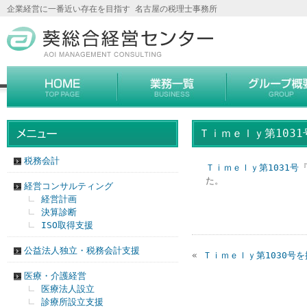
企業経営に一番近い存在を目指す 名古屋の税理士事務所
Ｔｉｍｅｌｙ第103
税務会計
Ｔｉｍｅｌｙ第1031号
た。
経営コンサルティング
経営計画
決算診断
ISO取得支援
公益法人独立・税務会計支援
«
Ｔｉｍｅｌｙ第1030号
医療・介護経営
医療法人設立
診療所設立支援