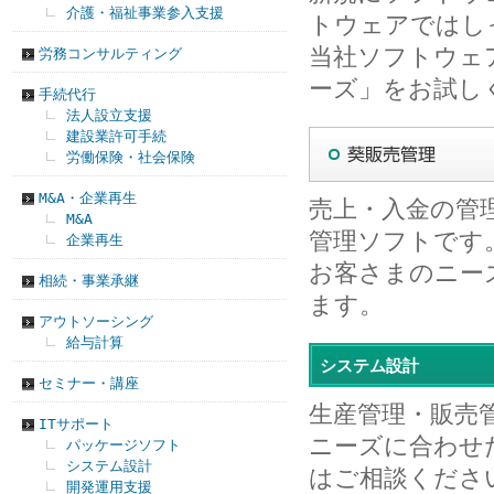
介護・福祉事業参入支援
トウェアではし
当社ソフトウェ
労務コンサルティング
ーズ」をお試し
手続代行
法人設立支援
建設業許可手続
労働保険・社会保険
M&A・企業再生
売上・入金の管
M&A
管理ソフトです
企業再生
お客さまのニー
相続・事業承継
ます。
アウトソーシング
給与計算
システム設計
セミナー・講座
生産管理・販売
ITサポート
ニーズに合わせ
パッケージソフト
システム設計
はご相談くださ
開発運用支援