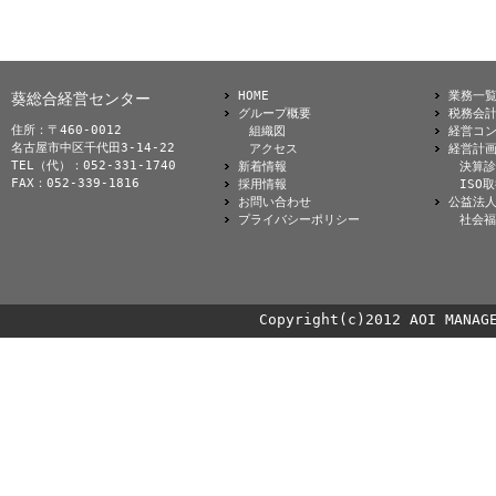
HOME
業務一
葵総合経営センター
グループ概要
税務会
住所：〒460-0012
組織図
経営コ
名古屋市中区千代田3-14-22
アクセス
経営計
TEL（代）：052-331-1740
新着情報
決算診
FAX：052-339-1816
採用情報
ISO
お問い合わせ
公益法
プライバシーポリシー
社会福
Copyright(c)2012 AOI MANAG