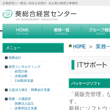
企業経営に一番近い存在を目指す 名古屋の税理士事務所
HOME
>
業務
税務会計
経営コンサルティング
経営計画
決算診断
ISO取得支援
パッケージソフト
公益法人独立・税務会計支援
「葵販売管理」
医療・介護経営
す。
医療法人設立
新規にソフトウ
診療所設立支援