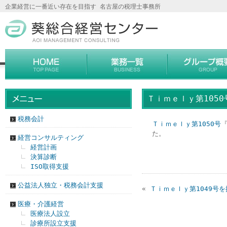
企業経営に一番近い存在を目指す 名古屋の税理士事務所
Ｔｉｍｅｌｙ第105
税務会計
Ｔｉｍｅｌｙ第1050号
た。
経営コンサルティング
経営計画
決算診断
ISO取得支援
公益法人独立・税務会計支援
«
Ｔｉｍｅｌｙ第1049号
医療・介護経営
医療法人設立
診療所設立支援