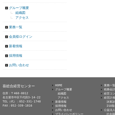
グループ概要
組織図
アクセス
業務一覧
会員様ログイン
新着情報
採用情報
お問い合わせ
HOME
業務一
葵総合経営センター
グループ概要
税務会
住所：〒460-0012
組織図
経営コ
名古屋市中区千代田3-14-22
アクセス
経営計
TEL（代）：052-331-1740
新着情報
決算診
FAX：052-339-1816
採用情報
ISO
お問い合わせ
公益法
プライバシーポリシー
社会福