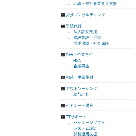
介護・福祉事業参入支援
労務コンサルティング
手続代行
法人設立支援
建設業許可手続
労働保険・社会保険
M&A・企業再生
M&A
企業再生
相続・事業承継
アウトソーシング
給与計算
セミナー・講座
ITサポート
パッケージソフト
システム設計
開発運用支援