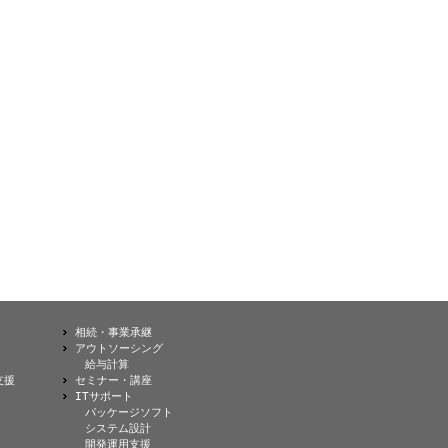
相続・事業承継
アウトソーシング
給与計算
支援
セミナー・講座
ITサポート
パッケージソフト
システム設計
開発運用支援