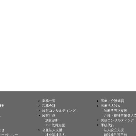
業務一覧
医療・介護経営
概要
税務会計
医療法人設立
経営コンサルティング
診療所設立支援
ス
経営計画
介護・福祉事業参入
決算診断
労務コンサルティング
ISO取得支援
手続代行
わせ
公益法人支援
法人設立支援
シーポリシー
社会福祉法人
建設業許可手続