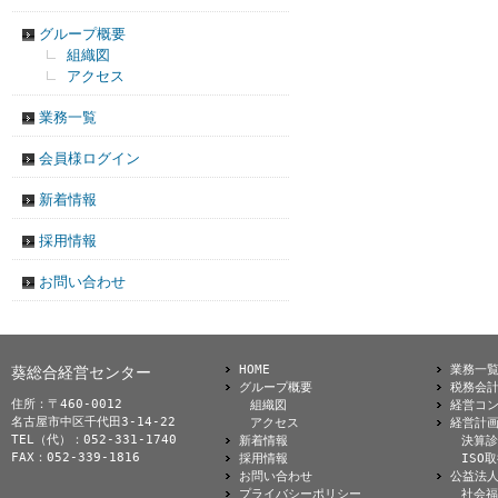
グループ概要
組織図
アクセス
業務一覧
会員様ログイン
新着情報
採用情報
お問い合わせ
HOME
業務一
葵総合経営センター
グループ概要
税務会
住所：〒460-0012
組織図
経営コ
名古屋市中区千代田3-14-22
アクセス
経営計
TEL（代）：052-331-1740
新着情報
決算診
FAX：052-339-1816
採用情報
ISO
お問い合わせ
公益法
プライバシーポリシー
社会福