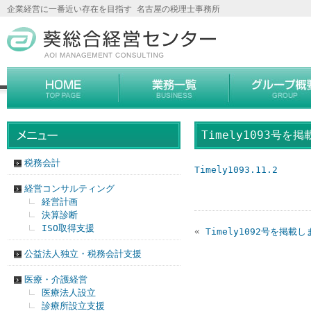
企業経営に一番近い存在を目指す 名古屋の税理士事務所
Timely1093号を
税務会計
Timely1093.11.2
経営コンサルティング
経営計画
決算診断
ISO取得支援
«
Timely1092号を掲載
公益法人独立・税務会計支援
医療・介護経営
医療法人設立
診療所設立支援