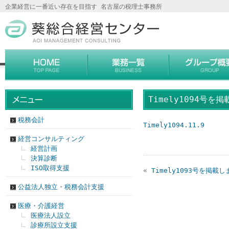
企業経営に一番近い存在を目指す 名古屋の税理士事務所
Timely1094号を
税務会計
Timely1094.11.9
経営コンサルティング
経営計画
決算診断
ISO取得支援
«
Timely1093号を掲載
公益法人独立・税務会計支援
医療・介護経営
医療法人設立
診療所設立支援