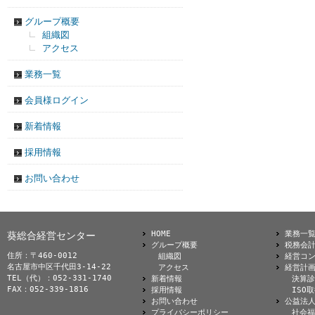
グループ概要
組織図
アクセス
業務一覧
会員様ログイン
新着情報
採用情報
お問い合わせ
HOME
業務一
葵総合経営センター
グループ概要
税務会
住所：〒460-0012
組織図
経営コ
名古屋市中区千代田3-14-22
アクセス
経営計
TEL（代）：052-331-1740
新着情報
決算診
FAX：052-339-1816
採用情報
ISO
お問い合わせ
公益法
プライバシーポリシー
社会福