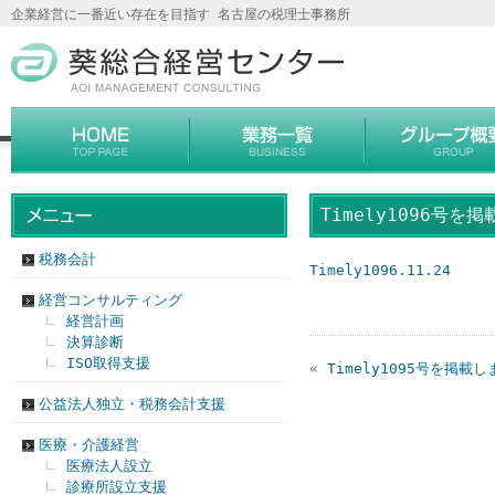
企業経営に一番近い存在を目指す 名古屋の税理士事務所
Timely1096号を
税務会計
Timely1096.11.24
経営コンサルティング
経営計画
決算診断
ISO取得支援
«
Timely1095号を掲載
公益法人独立・税務会計支援
医療・介護経営
医療法人設立
診療所設立支援