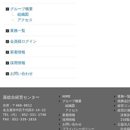
グループ概要
組織図
アクセス
業務一覧
会員様ログイン
新着情報
採用情報
お問い合わせ
HOME
業務一
葵総合経営センター
グループ概要
税務会
住所：〒460-0012
組織図
経営コ
名古屋市中区千代田3-14-22
アクセス
経営計
TEL（代）：052-331-1740
新着情報
決算診
FAX：052-339-1816
採用情報
ISO
お問い合わせ
公益法
プライバシーポリシー
社会福