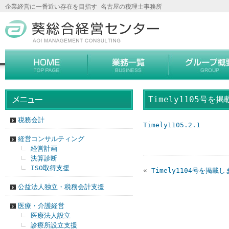
企業経営に一番近い存在を目指す 名古屋の税理士事務所
Timely1105号を
税務会計
Timely1105.2.1
経営コンサルティング
経営計画
決算診断
ISO取得支援
«
Timely1104号を掲載
公益法人独立・税務会計支援
医療・介護経営
医療法人設立
診療所設立支援