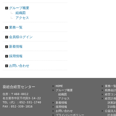
グループ概要
組織図
アクセス
業務一覧
会員様ログイン
新着情報
採用情報
お問い合わせ
HOME
業務一
葵総合経営センター
グループ概要
税務会
住所：〒460-0012
組織図
経営コ
名古屋市中区千代田3-14-22
アクセス
経営計
TEL（代）：052-331-1740
新着情報
決算診
FAX：052-339-1816
採用情報
ISO
お問い合わせ
公益法
プライバシーポリシー
社会福