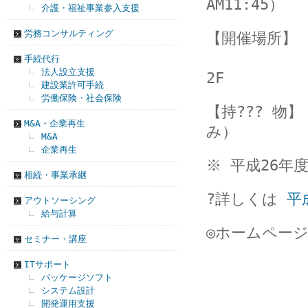
AM11:45）
介護・福祉事業参入支援
労務コンサルティング
【開催場所】
名古屋市中
手続代行
法人設立支援
2F
建設業許可手続
労働保険・社会保険
【持??? 物
M&A・企業再生
み）
M&A
企業再生
※ 平成26年
相続・事業承継
?詳しくは
平
アウトソーシング
給与計算
◎ホームペー
セミナー・講座
ITサポート
パッケージソフト
システム設計
開発運用支援