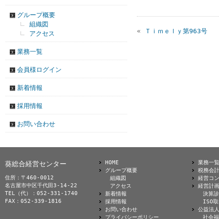
グループ概要
組織図
«
Ｔｉｍｅｌｙ第963号
アクセス
業務一覧
会員様ログイン
新着情報
採用情報
お問い合わせ
HOME
業務一
葵総合経営センター
グループ概要
税務会
住所：〒460-0012
組織図
経営コ
名古屋市中区千代田3-14-22
アクセス
経営計
TEL（代）：052-331-1740
新着情報
決算診
FAX：052-339-1816
採用情報
ISO
お問い合わせ
公益法
プライバシーポリシー
社会福