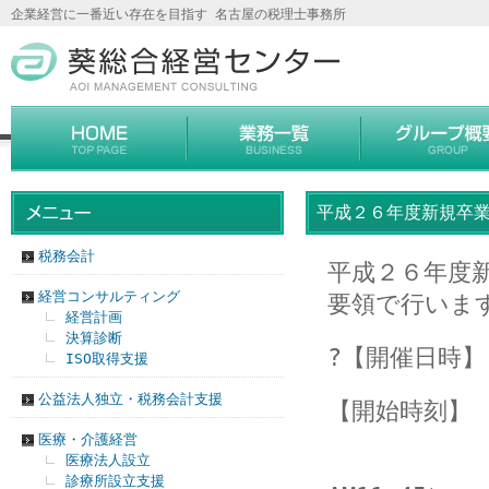
企業経営に一番近い存在を目指す 名古屋の税理士事務所
平成２６年度新規卒
税務会計
平成２６年度
経営コンサルティング
要領で行いま
経営計画
決算診断
?【開催日時】
ISO取得支援
公益法人独立・税務会計支援
【開始時刻】 
医療・介護経営
AM 10
医療法人設立
診療所設立支援