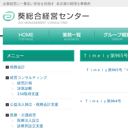
企業経営に一番近い存在を目指す 名古屋の税理士事務所
Ｔｉｍｅｌｙ第965号
税務会計
Ｔｉｍｅｌｙ第965号
『
経営コンサルティング
経営計画
決算診断
ISO取得支援
«
Ｔｉｍｅｌｙ第964号
公益法人独立・税務会計支援
医療・介護経営
医療法人設立
診療所設立支援