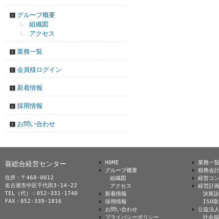
グループ概要
組織図
アクセス
業務一覧
会員様ログイン
新着情報
採用情報
お問い合わせ
HOME
業務一
葵総合経営センター
グループ概要
税務会
住所：〒460-0012
組織図
経営コ
名古屋市中区千代田3-14-22
アクセス
経営計
TEL（代）：052-331-1740
新着情報
決算診
FAX：052-339-1816
採用情報
ISO
お問い合わせ
公益法
プライバシーポリシー
社会福