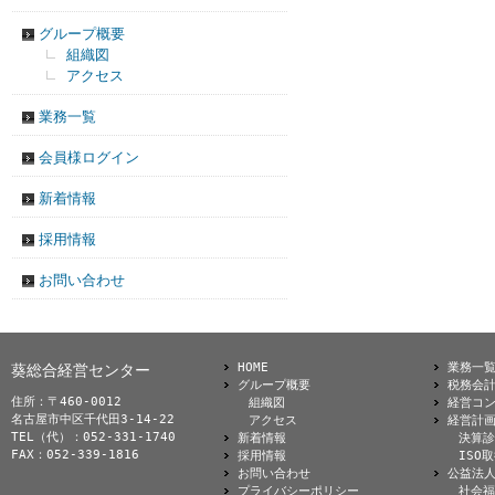
グループ概要
組織図
アクセス
業務一覧
会員様ログイン
新着情報
採用情報
お問い合わせ
HOME
業務一
葵総合経営センター
グループ概要
税務会
住所：〒460-0012
組織図
経営コ
名古屋市中区千代田3-14-22
アクセス
経営計
TEL（代）：052-331-1740
新着情報
決算診
FAX：052-339-1816
採用情報
ISO
お問い合わせ
公益法
プライバシーポリシー
社会福