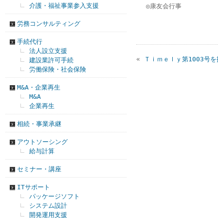
介護・福祉事業参入支援
◎康友会行事
労務コンサルティング
手続代行
法人設立支援
«
Ｔｉｍｅｌｙ第1003号
建設業許可手続
労働保険・社会保険
M&A・企業再生
M&A
企業再生
相続・事業承継
アウトソーシング
給与計算
セミナー・講座
ITサポート
パッケージソフト
システム設計
開発運用支援