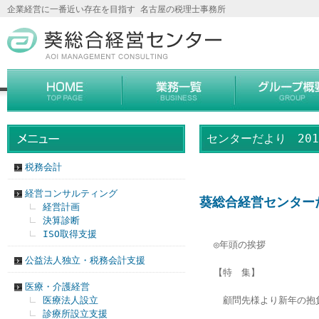
企業経営に一番近い存在を目指す 名古屋の税理士事務所
センターだより 201
税務会計
経営コンサルティング
葵総合経営センターだ
経営計画
決算診断
ISO取得支援
◎年頭の挨拶
公益法人独立・税務会計支援
【特 集】
医療・介護経営
医療法人設立
顧問先様より新年の抱
診療所設立支援