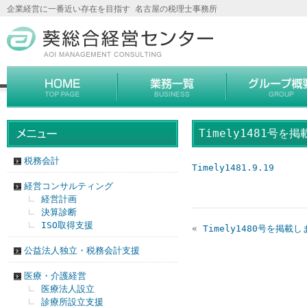
企業経営に一番近い存在を目指す 名古屋の税理士事務所
Timely1481号を
税務会計
Timely1481.9.19
経営コンサルティング
経営計画
決算診断
ISO取得支援
«
Timely1480号を掲載
公益法人独立・税務会計支援
医療・介護経営
医療法人設立
診療所設立支援