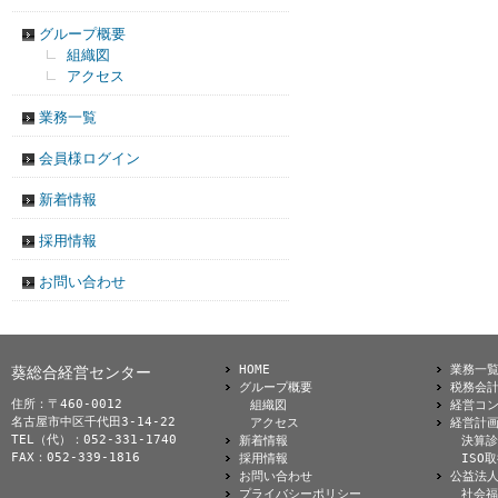
グループ概要
組織図
アクセス
業務一覧
会員様ログイン
新着情報
採用情報
お問い合わせ
HOME
業務一
葵総合経営センター
グループ概要
税務会
住所：〒460-0012
組織図
経営コ
名古屋市中区千代田3-14-22
アクセス
経営計
TEL（代）：052-331-1740
新着情報
決算診
FAX：052-339-1816
採用情報
ISO
お問い合わせ
公益法
プライバシーポリシー
社会福