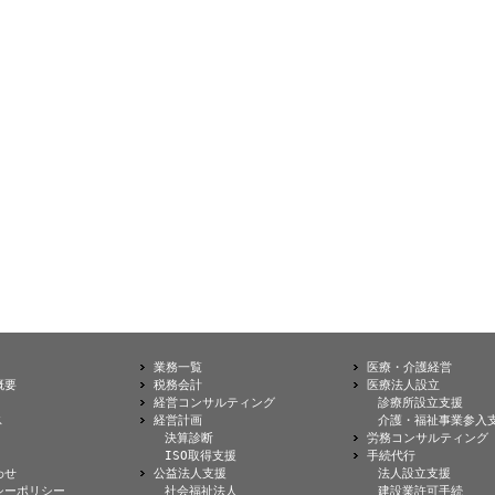
業務一覧
医療・介護経営
概要
税務会計
医療法人設立
経営コンサルティング
診療所設立支援
ス
経営計画
介護・福祉事業参入
決算診断
労務コンサルティング
ISO取得支援
手続代行
わせ
公益法人支援
法人設立支援
シーポリシー
社会福祉法人
建設業許可手続