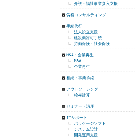
介護・福祉事業参入支援
労務コンサルティング
手続代行
法人設立支援
建設業許可手続
労働保険・社会保険
M&A・企業再生
M&A
企業再生
相続・事業承継
アウトソーシング
給与計算
セミナー・講座
ITサポート
パッケージソフト
システム設計
開発運用支援