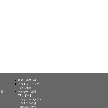
相続・事業承継
アウトソーシング
給与計算
支援
セミナー・講座
ITサポート
パッケージソフト
システム設計
開発運用支援